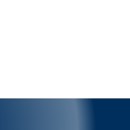
on
Marketing Digital
Consultoría
Redes Sociales
Desarrollo Web
Email Marketing
PPC
SEO
Marketing de Atracción