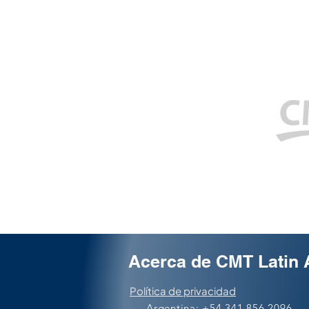
Servicios
CRM
Marketing Automation
Marketing Digital
Centro de Servicios WSI
Acerca de
CMT
Latin
Política de privacidad
Argentina: +54 341 856 2096