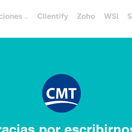
ciones ⌵
Clientify
Zoho
WSI
S
acias por escribirno