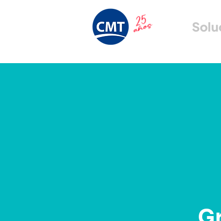
Solu
Gr